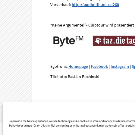
Vorverkauf:
http://audiolith.net/al260
“Keine Argumente!”- Clubtour wird präsentiert
Egotronic
Homepage
|
Facebook
|
Instagram
|
S
Titelfoto: Bastian Bochinski
To provide the best experiences, we use technologies like cookies to store and/or access device informa
behavior or unique IDs on this site. Not consenting or withdrawing consent, may adversely affect certain