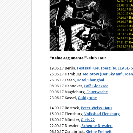
“Keine Argumente!”-Club Tour
19.05.17 Berlin,
Festsaal Kreuzberg (RELEASE
25.05.17 Hamburg,
Molotow (Der Sky auf Erden
26.05.17 Essen,
Hotel Shanghai
08.06.17 Hannover,
Café Glocksee
09.06.17 Magdeburg,
Feuerwache
23.06.17 Kassel,
Goldgrube
14.09.17 Rostock,
Peter-Weiss-Haus
15.09.17 Flensburg,
Volksbad Flensburg
16.09.17 Münster,
Gleis 22
22.09.17 Dresden,
Scheune Dresden
06.10.17 Osnabrück,
Kleine Freiheit