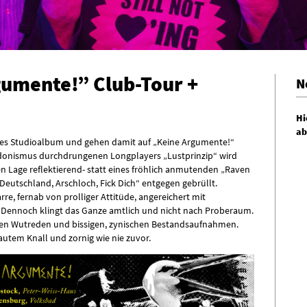
gumente!” Club-Tour +
N
Hi
ab
htes Studioalbum und gehen damit auf „Keine Argumente!“
edonismus durchdrungenen Longplayers „Lustprinzip“ wird
en Lage reflektierend- statt eines fröhlich anmutenden „Raven
eutschland, Arschloch, Fick Dich“ entgegen gebrüllt.
e, fernab von prolliger Attitüde, angereichert mit
. Dennoch klingt das Ganze amtlich und nicht nach Proberaum.
chen Wutreden und bissigen, zynischen Bestandsaufnahmen.
autem Knall und zornig wie nie zuvor.