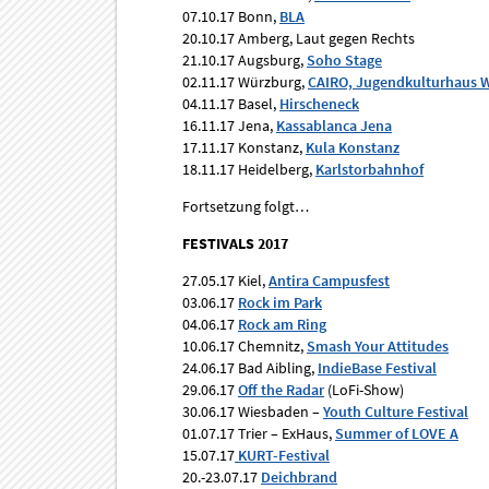
07.10.17 Bonn,
BLA
20.10.17 Amberg, Laut gegen Rechts
21.10.17 Augsburg,
Soho Stage
02.11.17 Würzburg,
CAIRO, Jugendkulturhaus 
04.11.17 Basel,
Hirscheneck
16.11.17 Jena,
Kassablanca Jena
17.11.17 Konstanz,
Kula Konstanz
18.11.17 Heidelberg,
Karlstorbahnhof
Fortsetzung folgt…
FESTIVALS 2017
27.05.17 Kiel,
Antira Campusfest
03.06.17
Rock im Park
04.06.17
Rock am Ring
10.06.17 Chemnitz,
Smash Your Attitudes
24.06.17 Bad Aibling,
IndieBase Festival
29.06.17
Off the Radar
(LoFi-Show)
30.06.17 Wiesbaden –
Youth Culture Festival
01.07.17 Trier – ExHaus,
Summer of LOVE A
15.07.17
KURT-Festival
20.-23.07.17
Deichbrand