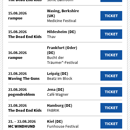
Wasing, Berkshire
15.08.2026
(UK)
TICKET
rampue
Medicine Festival
15.08.2026
Hildesheim (DE)
TICKET
The Dead End Kids
Thav
Frankfurt (Oder)
16.08.2026
(DE)
TICKET
rampue
Bucht der
Träumer*-Festival
21.08.2026
Leipzig (DE)
TICKET
Waving The Guns
Beatz im Block
21.08.2026
Jena (DE)
TICKET
pogendroblem
Café Wagner
21.08.2026
Hamburg (DE)
TICKET
The Dead End Kids
FABRIK
21. – 22.08.2026
Kiel (DE)
TICKET
MC WINDHUND
Funhouse Festival