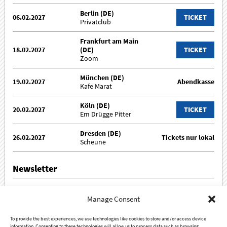
Berlin (DE)
06.02.2027
TICKET
Privatclub
Frankfurt am Main
18.02.2027
(DE)
TICKET
Zoom
München (DE)
19.02.2027
Abendkasse
Kafe Marat
Köln (DE)
20.02.2027
TICKET
Em Drügge Pitter
Dresden (DE)
26.02.2027
Tickets nur lokal
Scheune
Newsletter
Hier könnt Ihr Euch zum Newsletter an- oder abmelden.
Manage Consent
To provide the best experiences, we use technologies like cookies to store and/or access device
information. Consenting to these technologies will allow us to process data such as browsing