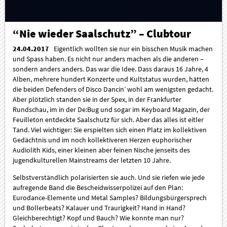
“Nie wieder Saalschutz” – Clubtour
24.04.2017
Eigentlich wollten sie nur ein bisschen Musik machen
und Spass haben. Es nicht nur anders machen als die anderen –
sondern anders anders. Das war die Idee. Dass daraus 16 Jahre, 4
Alben, mehrere hundert Konzerte und Kultstatus wurden, hätten
die beiden Defenders of Disco Dancin’ wohl am wenigsten gedacht.
Aber plötzlich standen sie in der Spex, in der Frankfurter
Rundschau, im in der De:Bug und sogar im Keyboard Magazin, der
Feuilleton entdeckte Saalschutz für sich. Aber das alles ist eitler
Tand. Viel wichtiger: Sie erspielten sich einen Platz im kollektiven
Gedächtnis und im noch kollektiveren Herzen euphorischer
Audiolith Kids, einer kleinen aber feinen Nische jenseits des
jugendkulturellen Mainstreams der letzten 10 Jahre.
Selbstverständlich polarisierten sie auch. Und sie riefen wie jede
aufregende Band die Bescheidwisserpolizei auf den Plan:
Eurodance-Elemente und Metal Samples? Bildungsbürgersprech
und Bollerbeats? Kalauer und Traurigkeit? Hand in Hand?
Gleichberechtigt? Kopf und Bauch? Wie konnte man nur?