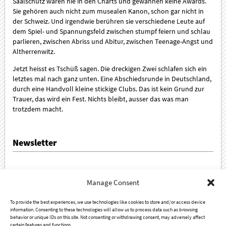
Saalschutz waren nie in den Charts und gewannen keine Awards.
Sie gehören auch nicht zum musealen Kanon, schon gar nicht in
der Schweiz. Und irgendwie berühren sie verschiedene Leute auf
dem Spiel- und Spannungsfeld zwischen stumpf feiern und schlau
parlieren, zwischen Abriss und Abitur, zwischen Teenage-Angst und
Altherrenwitz.
Jetzt heisst es Tschüß sagen. Die dreckigen Zwei schlafen sich ein
letztes mal nach ganz unten. Eine Abschiedsrunde in Deutschland,
durch eine Handvoll kleine stickige Clubs. Das ist kein Grund zur
Trauer, das wird ein Fest. Nichts bleibt, ausser das was man
trotzdem macht.
Newsletter
Sign up for our newsletter!
Manage Consent
To provide the best experiences, we use technologies like cookies to store and/or access device
information. Consenting to these technologies will allow us to process data such as browsing
behavior or unique IDs on this site. Not consenting or withdrawing consent, may adversely affect
certain features and functions.