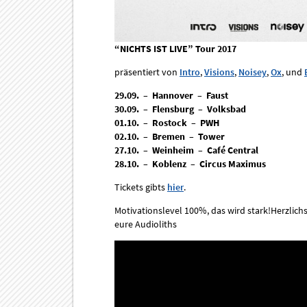
“NICHTS IST LIVE” Tour 2017
präsentiert von
Intro
,
Visions
,
Noisey
,
Ox
, und
29.09. – Hannover – Faust
30.09. – Flensburg – Volksbad
01.10. – Rostock – PWH
02.10. – Bremen – Tower
27.10. – Weinheim – Café Central
28.10. – Koblenz – Circus Maximus
Tickets gibts
hier
.
Motivationslevel 100%, das wird stark!Herzlichs
eure Audioliths