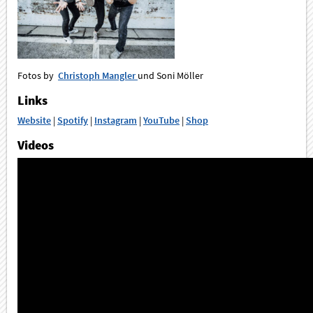
Fotos by
Christoph Mangler
und Soni Möller
Links
Website
|
Spotify
|
Instagram
|
YouTube
|
Shop
Videos