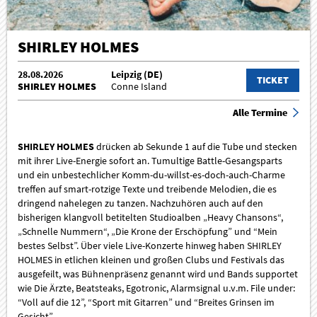
SHIRLEY HOLMES
28.08.2026
Leipzig (DE)
TICKET
SHIRLEY HOLMES
Conne Island
Alle Termine
SHIRLEY HOLMES
drücken ab Sekunde 1 auf die Tube und stecken
mit ihrer Live-Energie sofort an. Tumultige Battle-Gesangsparts
und ein unbestechlicher Komm-du-willst-es-doch-auch-Charme
treffen auf smart-rotzige Texte und treibende Melodien, die es
dringend nahelegen zu tanzen. Nachzuhören auch auf den
bisherigen klangvoll betitelten Studioalben „Heavy Chansons“,
„Schnelle Nummern“, „Die Krone der Erschöpfung” und “Mein
bestes Selbst”. Über viele Live-Konzerte hinweg haben SHIRLEY
HOLMES in etlichen kleinen und großen Clubs und Festivals das
ausgefeilt, was Bühnenpräsenz genannt wird und Bands supportet
wie Die Ärzte, Beatsteaks, Egotronic, Alarmsignal u.v.m. File under:
“Voll auf die 12”, “Sport mit Gitarren” und “Breites Grinsen im
Gesicht”.